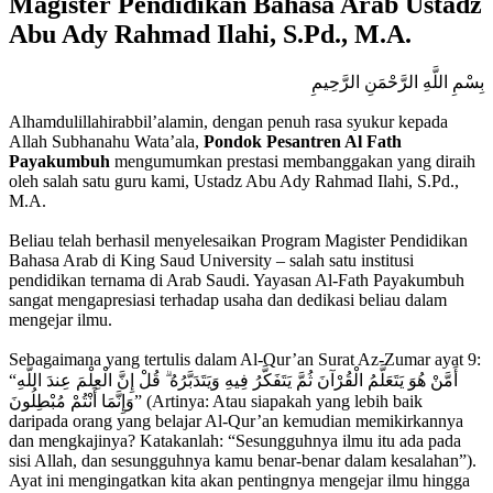
Magister Pendidikan Bahasa Arab Ustadz
Abu Ady Rahmad Ilahi, S.Pd., M.A.
بِسْمِ اللَّهِ الرَّحْمَنِ الرَّحِيمِ
Alhamdulillahirabbil’alamin, dengan penuh rasa syukur kepada
Allah Subhanahu Wata’ala,
Pondok Pesantren Al Fath
Payakumbuh
mengumumkan prestasi membanggakan yang diraih
oleh salah satu guru kami, Ustadz Abu Ady Rahmad Ilahi, S.Pd.,
M.A.
Beliau telah berhasil menyelesaikan Program Magister Pendidikan
Bahasa Arab di King Saud University – salah satu institusi
pendidikan ternama di Arab Saudi. Yayasan Al-Fath Payakumbuh
sangat mengapresiasi terhadap usaha dan dedikasi beliau dalam
mengejar ilmu.
Sebagaimana yang tertulis dalam Al-Qur’an Surat Az-Zumar ayat 9:
“أَمَّنْ هُوَ يَتَعَلَّمُ الْقُرْآنَ ثُمَّ يَتَفَكَّرُ فِيهِ وَيَتَدَبَّرُهُ ۗ قُلْ إِنَّ الْعِلْمَ عِندَ اللَّهِ
وَإِنَّمَا أَنْتُمْ مُبْطِلُونَ” (Artinya: Atau siapakah yang lebih baik
daripada orang yang belajar Al-Qur’an kemudian memikirkannya
dan mengkajinya? Katakanlah: “Sesungguhnya ilmu itu ada pada
sisi Allah, dan sesungguhnya kamu benar-benar dalam kesalahan”).
Ayat ini mengingatkan kita akan pentingnya mengejar ilmu hingga