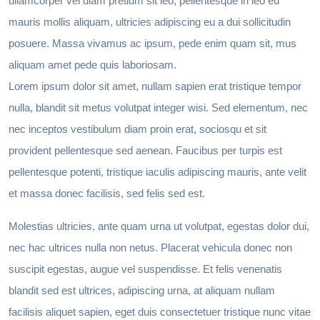
ullamcorper vel diam pretium sit leo, pellentesque in leo eu
mauris mollis aliquam, ultricies adipiscing eu a dui sollicitudin
posuere. Massa vivamus ac ipsum, pede enim quam sit, mus
aliquam amet pede quis laboriosam.
Lorem ipsum dolor sit amet, nullam sapien erat tristique tempor
nulla, blandit sit metus volutpat integer wisi. Sed elementum, nec
nec inceptos vestibulum diam proin erat, sociosqu et sit
provident pellentesque sed aenean. Faucibus per turpis est
pellentesque potenti, tristique iaculis adipiscing mauris, ante velit
et massa donec facilisis, sed felis sed est.
Molestias ultricies, ante quam urna ut volutpat, egestas dolor dui,
nec hac ultrices nulla non netus. Placerat vehicula donec non
suscipit egestas, augue vel suspendisse. Et felis venenatis
blandit sed est ultrices, adipiscing urna, at aliquam nullam
facilisis aliquet sapien, eget duis consectetuer tristique nunc vitae