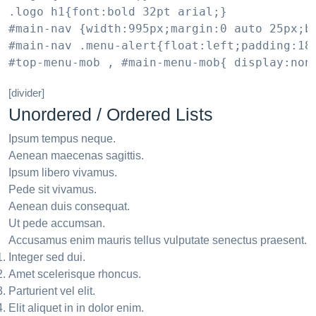
.logo h1{font:bold 32pt arial;}

#main-nav {width:995px;margin:0 auto 25px;b
#main-nav .menu-alert{float:left;padding:18p
#top-menu-mob , #main-menu-mob{ display:non
[divider]
Unordered / Ordered Lists
Ipsum tempus neque.
Aenean maecenas sagittis.
Ipsum libero vivamus.
Pede sit vivamus.
Aenean duis consequat.
Ut pede accumsan.
Accusamus enim mauris tellus vulputate senectus praesent.
Integer sed dui.
Amet scelerisque rhoncus.
Parturient vel elit.
Elit aliquet in in dolor enim.