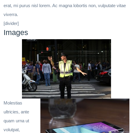
erat, mi purus nisl lorem. Ac magna lobortis non, vulputate vitae
viverra.
[divider]
Images
Molestias
ultricies, ante
quam urna ut
volutpat,