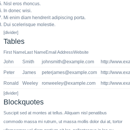
Nisl eros rhoncus.
In donec wisi.
Mi enim diam hendrerit adipiscing porta.
Dui scelerisque molestie.
[divider]
Tables
First NameLast NameEmail AddressWebsite
John
Smith
johnsmith@example.com
http://www.e
Peter
James
peterjames@example.com
http://www.e
Ronald
Weeley
ronweeley@example.com
http://www.e
[divider]
Blockquotes
Suscipit sed at montes at tellus. Aliquam nisl penatibus
commodo massa mi rutrum, ut massa mollis dolor dui at, tortor