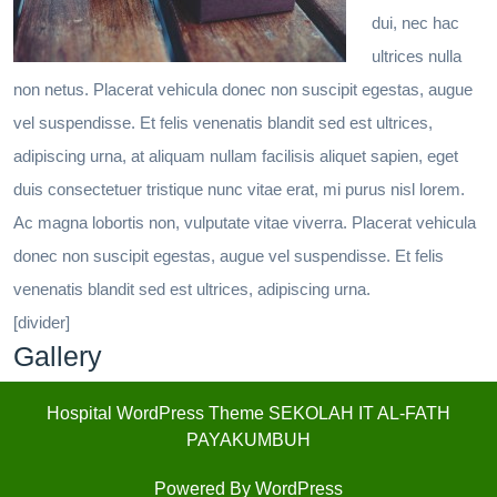
dui, nec hac
ultrices nulla
non netus. Placerat vehicula donec non suscipit egestas, augue
vel suspendisse. Et felis venenatis blandit sed est ultrices,
adipiscing urna, at aliquam nullam facilisis aliquet sapien, eget
duis consectetuer tristique nunc vitae erat, mi purus nisl lorem.
Ac magna lobortis non, vulputate vitae viverra. Placerat vehicula
donec non suscipit egestas, augue vel suspendisse. Et felis
venenatis blandit sed est ultrices, adipiscing urna.
[divider]
Gallery
Hospital WordPress Theme
SEKOLAH IT AL-FATH
PAYAKUMBUH
Powered By WordPress