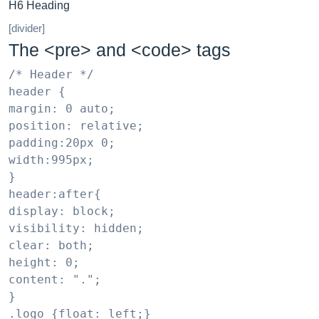
H6 Heading
[divider]
The <pre> and <code> tags
/* Header */

header {

margin: 0 auto;

position: relative;

padding:20px 0;

width:995px;

}

header:after{

display: block;

visibility: hidden;

clear: both;

height: 0;

content: ".";

}

.logo {float: left;}
