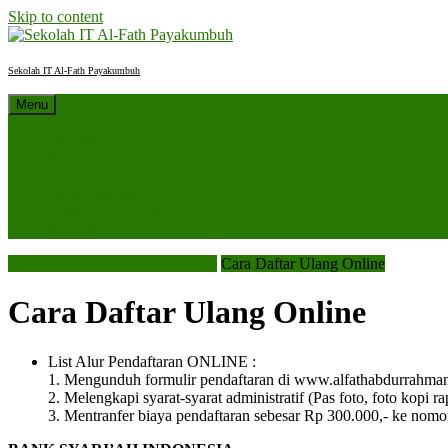
Skip to content
Sekolah IT Al-Fath Payakumbuh
Menu
Beranda
Profil
Sejarah Sekolah
Berita Sekolah
SPMB 2027/2028
Kontak
Sekolah IT Al-Fath Payakumbuh
Cara Daftar Ulang Online
Cara Daftar Ulang Online
List Alur Pendaftaran ONLINE :
1. Mengunduh formulir pendaftaran di www.alfathabdurrahma
2. Melengkapi syarat-syarat administratif (Pas foto, foto kopi ra
3. Mentranfer biaya pendaftaran sebesar Rp 300.000,- ke nomo