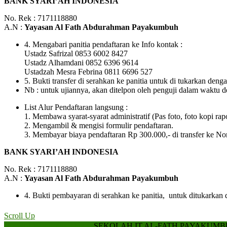
BANK SYARI’AH INDONESIA
No. Rek : 7171118880
A.N :
Yayasan Al Fath Abdurahman Payakumbuh
4. Mengabari panitia pendaftaran ke Info kontak :
Ustadz Safrizal 0853 6002 8427
Ustadz Alhamdani 0852 6396 9614
Ustadzah Mesra Febrina 0811 6696 527
5. Bukti transfer di serahkan ke panitia untuk di tukarkan deng
Nb : untuk ujiannya, akan ditelpon oleh penguji dalam waktu d
List Alur Pendaftaran langsung :
1. Membawa syarat-syarat administratif (Pas foto, foto kopi rap
2. Mengambil & mengisi formulir pendaftaran.
3. Membayar biaya pendaftaran Rp 300.000,- di transfer ke N
BANK SYARI’AH INDONESIA
No. Rek : 7171118880
A.N :
Yayasan Al Fath Abdurahman Payakumbuh
4. Bukti pembayaran di serahkan ke panitia, untuk ditukarkan
Scroll Up
Hospital WordPress Theme
SEKOLAH IT AL-FATH PAYAKUM