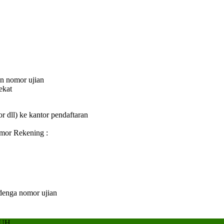
an nomor ujian
ekat
or dll) ke kantor pendaftaran
omor Rekening :
 denga nomor ujian
BUH