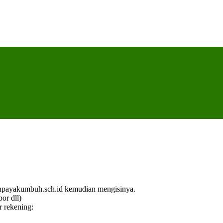
npayakumbuh.sch.id kemudian mengisinya.
por dll)
r rekening: