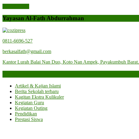
Post
Previous
Previous Post
Post
navigation
Yayasan Al-Fath Abdurrahman
0811-6696-527
berkasalfath@gmail.com
Kantor Lurah Balai Nan Duo, Koto Nan Ampek, Payakumbuh Barat
Categories
Artikel & Kajian Islami
Berita Sekolah terbaru
Kagitan Ekstra Kulikuler
Kegiatan Guru
Kegiatan Outing
Pendidikan
Prestasi Siswa