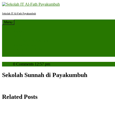
Skip
to
content
Sekolah IT Al-Fath Payakumbuh
Menu
Beranda
Profil
Sejarah Sekolah
Berita Sekolah
SPMB 2027/2028
Kontak
admin
admin
0 Comments
12:57 pm
Sekolah Sunnah di Payakumbuh
Related Posts