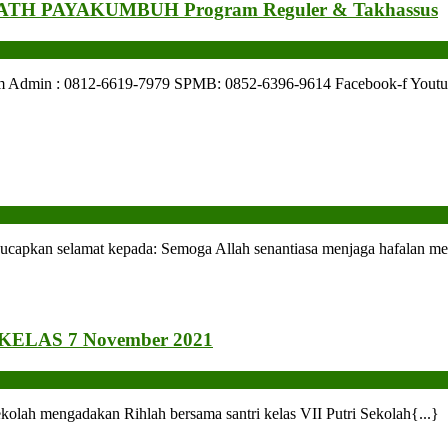
H PAYAKUMBUH Program Reguler & Takhassus
: 0812-6619-7979 SPMB: 0852-6396-9614 Facebook-f Youtube Inst
I
A
amdulilah!
alan
P
R
ucapkan selamat kepada: Semoga Allah senantiasa menjaga hafalan me
ah
T
lesaikan.
OUTING
ELAS 7 November 2021
CLASS
RIHLAH
KE
olah mengadakan Rihlah bersama santri kelas VII Putri Sekolah{...}
MANINJAU