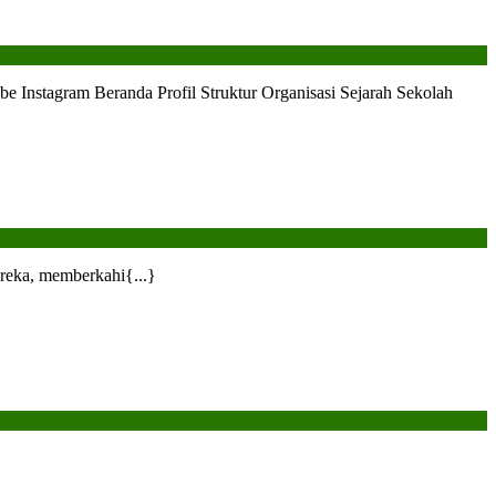
TES
SELEKSI
MASUK
SPMB
agram Beranda Profil Struktur Organisasi Sejarah Sekolah
SEKOLAH
T
L-
FATH
PAYAKUMBUH
rogram
eguler
reka, memberkahi{...}
&
akhassus