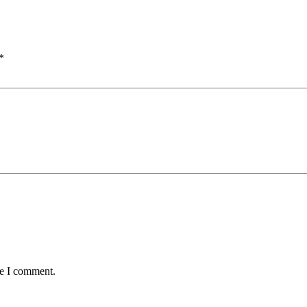
SISWI
KELAS
7
November
*
2021
me I comment.