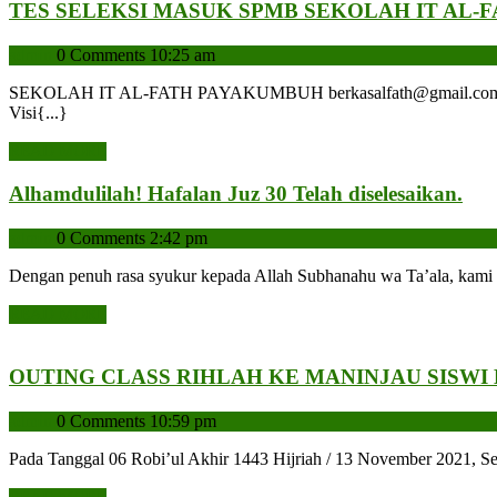
TES SELEKSI MASUK SPMB SEKOLAH IT AL-FAT
admin
admin
0 Comments
10:25 am
SEKOLAH IT AL-FATH PAYAKUMBUH berkasalfath@gmail.com Admin 
Visi{...}
READ
READ MORE
MORE
Alh
Alhamdulilah! Hafalan Juz 30 Telah diselesaikan.
Haf
admin
admin
0 Comments
2:42 pm
Juz
30
Dengan penuh rasa syukur kepada Allah Subhanahu wa Ta’ala, kami 
Tel
dise
READ
READ MORE
MORE
OUTING CLASS RIHLAH KE MANINJAU SISWI K
admin
admin
0 Comments
10:59 pm
Pada Tanggal 06 Robi’ul Akhir 1443 Hijriah / 13 November 2021, Sek
READ
READ MORE