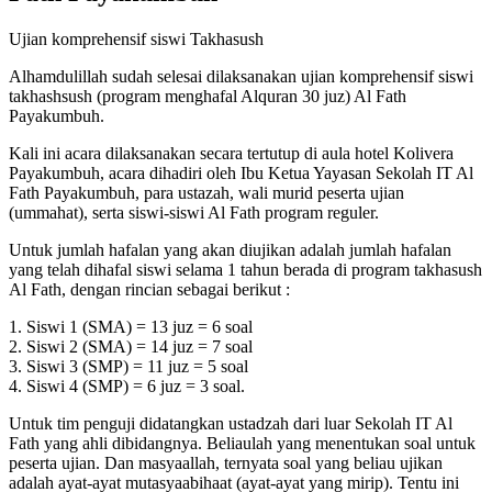
Ujian komprehensif siswi Takhasush
Alhamdulillah sudah selesai dilaksanakan ujian komprehensif siswi
takhashsush (program menghafal Alquran 30 juz) Al Fath
Payakumbuh.
Kali ini acara dilaksanakan secara tertutup di aula hotel Kolivera
Payakumbuh, acara dihadiri oleh Ibu Ketua Yayasan Sekolah IT Al
Fath Payakumbuh, para ustazah, wali murid peserta ujian
(ummahat), serta siswi-siswi Al Fath program reguler.
Untuk jumlah hafalan yang akan diujikan adalah jumlah hafalan
yang telah dihafal siswi selama 1 tahun berada di program takhasush
Al Fath, dengan rincian sebagai berikut :
1. Siswi 1 (SMA) = 13 juz = 6 soal
2. Siswi 2 (SMA) = 14 juz = 7 soal
3. Siswi 3 (SMP) = 11 juz = 5 soal
4. Siswi 4 (SMP) = 6 juz = 3 soal.
Untuk tim penguji didatangkan ustadzah dari luar Sekolah IT Al
Fath yang ahli dibidangnya. Beliaulah yang menentukan soal untuk
peserta ujian. Dan masyaallah, ternyata soal yang beliau ujikan
adalah ayat-ayat mutasyaabihaat (ayat-ayat yang mirip). Tentu ini