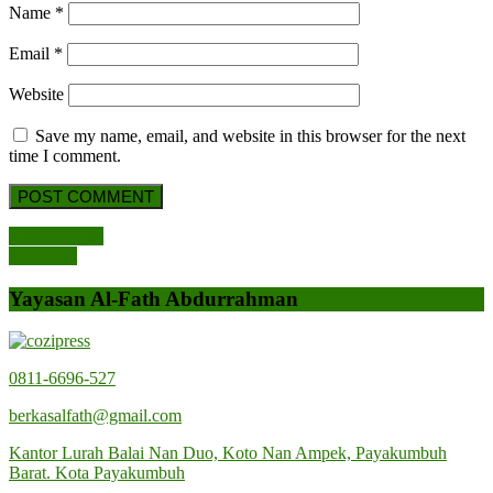
Name
*
Email
*
Website
Save my name, email, and website in this browser for the next
time I comment.
Post
Previous
Previous Post
Next
Post
Next Post
navigation
Post
Yayasan Al-Fath Abdurrahman
0811-6696-527
berkasalfath@gmail.com
Kantor Lurah Balai Nan Duo, Koto Nan Ampek, Payakumbuh
Barat. Kota Payakumbuh