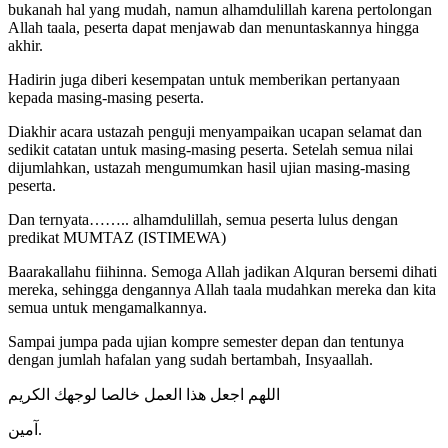
bukanah hal yang mudah, namun alhamdulillah karena pertolongan
Allah taala, peserta dapat menjawab dan menuntaskannya hingga
akhir.
Hadirin juga diberi kesempatan untuk memberikan pertanyaan
kepada masing-masing peserta.
Diakhir acara ustazah penguji menyampaikan ucapan selamat dan
sedikit catatan untuk masing-masing peserta. Setelah semua nilai
dijumlahkan, ustazah mengumumkan hasil ujian masing-masing
peserta.
Dan ternyata…….. alhamdulillah, semua peserta lulus dengan
predikat MUMTAZ (ISTIMEWA)
Baarakallahu fiihinna. Semoga Allah jadikan Alquran bersemi dihati
mereka, sehingga dengannya Allah taala mudahkan mereka dan kita
semua untuk mengamalkannya.
Sampai jumpa pada ujian kompre semester depan dan tentunya
dengan jumlah hafalan yang sudah bertambah, Insyaallah.
اللهم اجعل هذا العمل خالصا لوجهك الكريم
آمين.