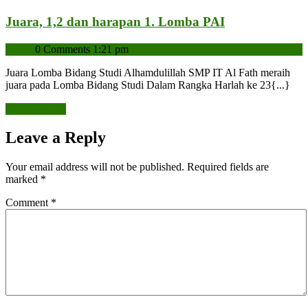
Al-
Fath
Juara,
Juara, 1,2 dan harapan 1. Lomba PAI
Payakumb
1,2
Bersama
admin
admin
0 Comments
1:21 pm
dan
Lantabur
harapan
Juara Lomba Bidang Studi Alhamdulillah SMP IT Al Fath meraih
Konsultan
1.
juara pada Lomba Bidang Studi Dalam Rangka Harlah ke 23{...}
Pendidika
Lomba
READ
READ MORE
PAI
MORE
Leave a Reply
Your email address will not be published.
Required fields are
marked
*
Comment
*