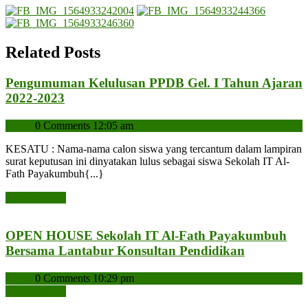
Related Posts
Pengumuman Kelulusan PPDB Gel. I Tahun Ajaran
Pengumuman
2022-2023
Kelulusan
admin
admin
0 Comments
12:05 am
PPDB
Gel.
KESATU : Nama-nama calon siswa yang tercantum dalam lampiran
I
surat keputusan ini dinyatakan lulus sebagai siswa Sekolah IT Al-
Tahun
Fath Payakumbuh{...}
Ajaran
READ
READ MORE
2022-
MORE
2023
OPEN HOUSE Sekolah IT Al-Fath Payakumbuh
OPEN
Bersama Lantabur Konsultan Pendidikan
HOUSE
admin
admin
0 Comments
10:29 pm
Sekolah
READ
READ MORE
IT
MORE