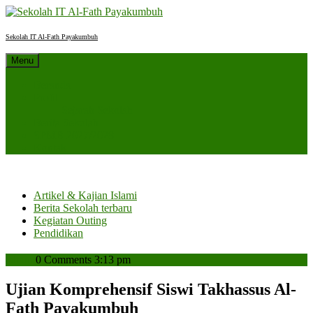
Skip
to
content
Sekolah IT Al-Fath Payakumbuh
Menu
Beranda
Profil
Sejarah Sekolah
Berita Sekolah
SPMB 2027/2028
Kontak
Artikel & Kajian Islami
Berita Sekolah terbaru
Kegiatan Outing
Pendidikan
admin
admin
0 Comments
3:13 pm
Ujian Komprehensif Siswi Takhassus Al-
Fath Payakumbuh