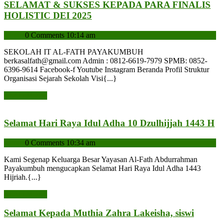
SELAMAT & SUKSES KEPADA PARA FINALIS
SELAMAT
HOLISTIC DEI 2025
&
admin
admin
0 Comments
10:14 am
SUKSES
KEPADA
SEKOLAH IT AL-FATH PAYAKUMBUH
PARA
berkasalfath@gmail.com Admin : 0812-6619-7979 SPMB: 0852-
FINALIS
6396-9614 Facebook-f Youtube Instagram Beranda Profil Struktur
Organisasi Sejarah Sekolah Visi{...}
HOLISTIC
DEI
READ
READ MORE
2025
MORE
S
Selamat Hari Raya Idul Adha 10 Dzulhijjah 1443 H
H
admin
admin
0 Comments
10:34 am
R
I
Kami Segenap Keluarga Besar Yayasan Al-Fath Abdurrahman
A
Payakumbuh mengucapkan Selamat Hari Raya Idul Adha 1443
1
Hijriah.{...}
D
READ
READ MORE
1
MORE
Selamat Kepada Muthia Zahra Lakeisha, siswi