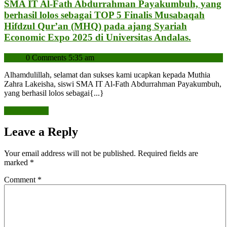
SMA IT Al-Fath Abdurrahman Payakumbuh, yang
berhasil lolos sebagai TOP 5 Finalis Musabaqah
Hifdzul Qur’an (MHQ) pada ajang Syariah
Selamat
Economic Expo 2025 di Universitas Andalas.
Kepada
admin
admin
0 Comments
5:35 am
Muthia
Zahra
Alhamdulillah, selamat dan sukses kami ucapkan kepada Muthia
Lakeisha
Zahra Lakeisha, siswi SMA IT Al-Fath Abdurrahman Payakumbuh,
siswi
yang berhasil lolos sebagai{...}
SMA
READ
READ MORE
IT
MORE
Al-
Leave a Reply
Fath
Abdurr
Your email address will not be published.
Required fields are
Payaku
marked
*
yang
Comment
*
berhasil
lolos
sebagai
TOP
5