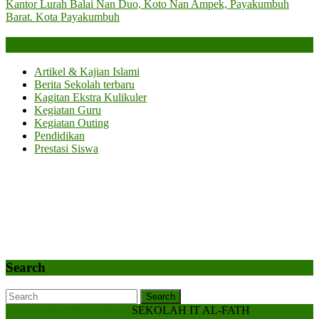
Kantor Lurah Balai Nan Duo, Koto Nan Ampek, Payakumbuh
Barat. Kota Payakumbuh
Categories
Artikel & Kajian Islami
Berita Sekolah terbaru
Kagitan Ekstra Kulikuler
Kegiatan Guru
Kegiatan Outing
Pendidikan
Prestasi Siswa
Search
Search
Search
Scroll
Hospital WordPress Theme
SEKOLAH IT AL-FATH