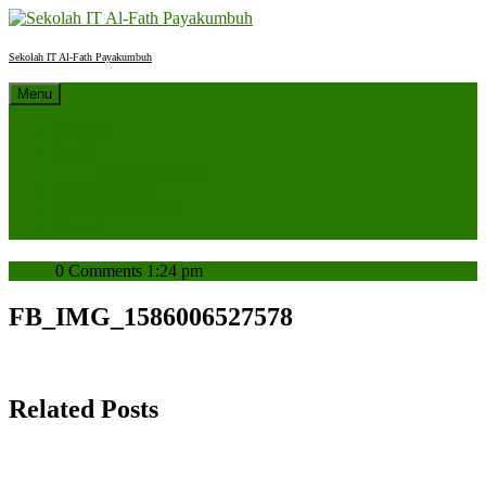
Skip
to
content
Sekolah IT Al-Fath Payakumbuh
Menu
Beranda
Profil
Sejarah Sekolah
Berita Sekolah
SPMB 2027/2028
Kontak
admin
admin
0 Comments
1:24 pm
FB_IMG_1586006527578
Related Posts