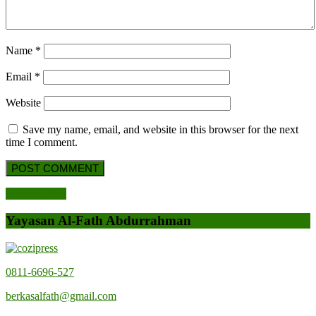
Finalis
Musaba
Hifdzul
Name
*
Qur’an
(MHQ)
Email
*
pada
Website
ajang
Syariah
Save my name, email, and website in this browser for the next
Economi
time I comment.
Expo
2025
di
Post
Previous
Previous Post
Universi
Post
navigation
Andalas
Yayasan Al-Fath Abdurrahman
0811-6696-527
berkasalfath@gmail.com