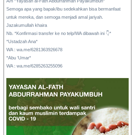
A/n *Yayasan al-Fath Abdurrahman Payakumbuh*
Semoga apa yang bapak/ibu sedekahkan bisa bermanfaat
untuk mereka, dan semoga menjadi amal jariyah.
Jazakumullah khaira
Nb. *Konfirmasi transfer ke no telp/WA dibawah ini 👇*
*Ustadzah Ana*
WA : wa.me/6281363926678
*Abu ‘Umar*
WA : wa.me/6285263255096