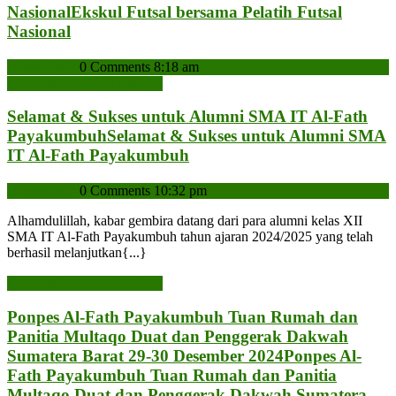
Nasional
Ekskul Futsal bersama Pelatih Futsal
Nasional
admin
admin
0 Comments
8:18 am
READ MORE
READ MORE
Selamat & Sukses untuk Alumni SMA IT Al-Fath
Payakumbuh
Selamat & Sukses untuk Alumni SMA
IT Al-Fath Payakumbuh
admin
admin
0 Comments
10:32 pm
Alhamdulillah, kabar gembira datang dari para alumni kelas XII
SMA IT Al-Fath Payakumbuh tahun ajaran 2024/2025 yang telah
berhasil melanjutkan{...}
READ MORE
READ MORE
Ponpes Al-Fath Payakumbuh Tuan Rumah dan
Panitia Multaqo Duat dan Penggerak Dakwah
Sumatera Barat 29-30 Desember 2024
Ponpes Al-
Fath Payakumbuh Tuan Rumah dan Panitia
Multaqo Duat dan Penggerak Dakwah Sumatera