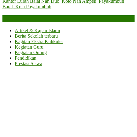
Kantor Lurah Balai Nan Duo, Koto Nan Ampek, Payakumbuh
Barat. Kota Payakumbuh
Categories
Artikel & Kajian Islami
Berita Sekolah terbaru
Kagitan Ekstra Kulikuler
Kegiatan Guru
Kegiatan Outing
Pendidikan
Prestasi Siswa