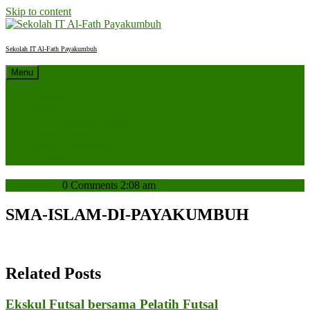
Skip to content
Sekolah IT Al-Fath Payakumbuh
Menu
Beranda
Profil
Sejarah Sekolah
Berita Sekolah
SPMB 2027/2028
Kontak
admin
admin
0 Comments
2:08 am
SMA-ISLAM-DI-PAYAKUMBUH
Related Posts
Ekskul Futsal bersama Pelatih Futsal