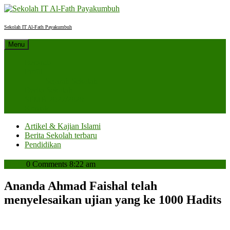
Skip
to
content
Sekolah IT Al-Fath Payakumbuh
Menu
Beranda
Profil
Sejarah Sekolah
Berita Sekolah
SPMB 2027/2028
Kontak
Artikel & Kajian Islami
Berita Sekolah terbaru
Pendidikan
admin
admin
0 Comments
8:22 am
Ananda Ahmad Faishal telah
menyelesaikan ujian yang ke 1000 Hadits