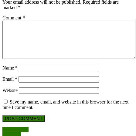
LANTABUR
Your email address will not be published.
Required fields are
–
marked
*
Solusi
Comment
*
Terbaik
Manajemen
Sekolah
Name
*
Email
*
Website
Save my name, email, and website in this browser for the next
time I comment.
Post
Previous
Previous Post
Next
Post
Next Post