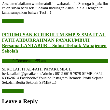
Penerimaan
Assalamu’alaikum warahmatullahi wabarakatuh. Semoga bapak/ ibu
Peserta
calon siswa baru selalu dalam lindungan Allah Ta’ala. Dengan ini
Didik
kami sampaikan bahwa Tes{...}
Baru
READ
READ MORE
TA.
MORE
2020/2021
PERUMUSAN KURIKULUM SMP & SMA IT AL
FATH ABDURRAHMAN PAYAKUMBUH
Bersama LANTABUR – Solusi Terbaik Manajemen
PERUMUSAN
Sekolah
KURIKULUM
admin
admin
0 Comments
1:55 am
SMP
&
SEKOLAH IT AL-FATH PAYAKUMBUH
SMA
berkasalfath@gmail.com Admin : 0812-6619-7979 SPMB: 0852-
IT
6396-9614 Facebook-f Youtube Instagram Beranda Profil Sejarah
Sekolah Berita Sekolah SPMB{...}
AL
FATH
READ
READ MORE
ABDURRAHMAN
MORE
PAYAKUMBUH
Leave a Reply
Bersama