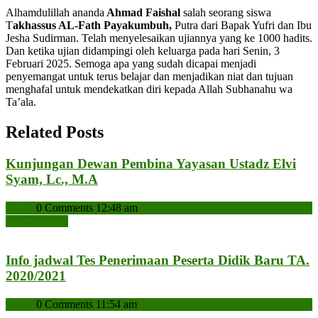
Alhamdulillah ananda
Ahmad Faishal
salah seorang siswa
T
akhassus AL-Fath Payakumbuh,
Putra dari Bapak Yufri dan Ibu
Jesha Sudirman. Telah menyelesaikan ujiannya yang ke 1000 hadits.
Dan ketika ujian didampingi oleh keluarga pada hari Senin, 3
Februari 2025. Semoga apa yang sudah dicapai menjadi
penyemangat untuk terus belajar dan menjadikan niat dan tujuan
menghafal untuk mendekatkan diri kepada Allah Subhanahu wa
Ta’ala.
Related Posts
Kunjungan Dewan Pembina Yayasan Ustadz Elvi
Kunjungan
Syam, Lc., M.A
Dewan
admin
admin
0 Comments
12:48 am
Pembina
READ
READ MORE
Yayasan
MORE
Ustadz
Elvi
Info jadwal Tes Penerimaan Peserta Didik Baru TA.
Syam,
Info
2020/2021
Lc.,
jadwal
M.A
admin
admin
0 Comments
11:54 am
Tes