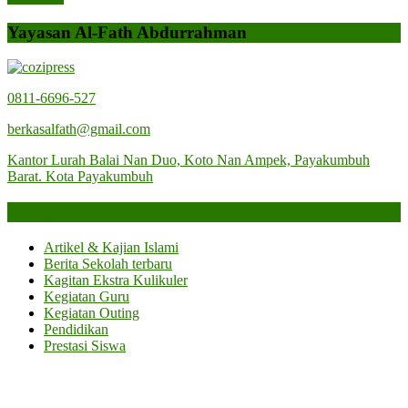
navigation
Post
Yayasan Al-Fath Abdurrahman
0811-6696-527
berkasalfath@gmail.com
Kantor Lurah Balai Nan Duo, Koto Nan Ampek, Payakumbuh
Barat. Kota Payakumbuh
Categories
Artikel & Kajian Islami
Berita Sekolah terbaru
Kagitan Ekstra Kulikuler
Kegiatan Guru
Kegiatan Outing
Pendidikan
Prestasi Siswa