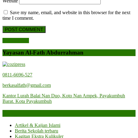
Website
Save my name, email, and website in this browser for the next
time I comment.
Post
Previous
Previous Post
Post
navigation
Yayasan Al-Fath Abdurrahman
0811-6696-527
berkasalfath@gmail.com
Kantor Lurah Balai Nan Duo, Koto Nan Ampek, Payakumbuh
Barat. Kota Payakumbuh
Categories
Artikel & Kajian Islami
Berita Sekolah terbaru
Kagitan Ekstra Kulikuler