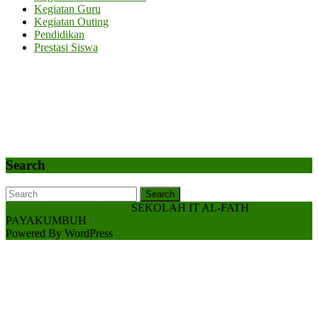
Kegiatan Guru
Kegiatan Outing
Pendidikan
Prestasi Siswa
Search
Search
Search
Scroll
Hospital WordPress Theme
SEKOLAH IT AL-FATH
Up
PAYAKUMBUH
Powered By WordPress