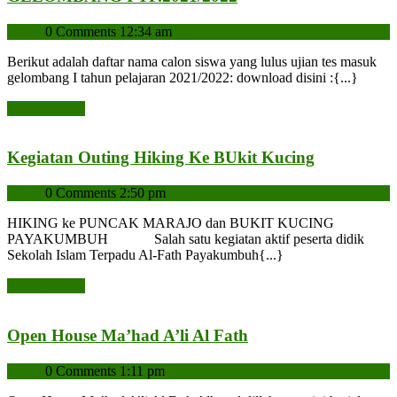
KELULUSAN
admin
admin
0 Comments
12:34 am
UJIAN
GELOMBANG
Berikut adalah daftar nama calon siswa yang lulus ujian tes masuk
I
gelombang I tahun pelajaran 2021/2022: download disini :{...}
TP.2021/2022
READ
READ MORE
MORE
Kegiatan
Kegiatan Outing Hiking Ke BUkit Kucing
Outing
admin
admin
0 Comments
2:50 pm
Hiking
Ke
HIKING ke PUNCAK MARAJO dan BUKIT KUCING
BUkit
PAYAKUMBUH Salah satu kegiatan aktif peserta didik
Kucing
Sekolah Islam Terpadu Al-Fath Payakumbuh{...}
READ
READ MORE
MORE
Open
Open House Ma’had A’li Al Fath
House
admin
admin
0 Comments
1:11 pm
Ma’had
A’li