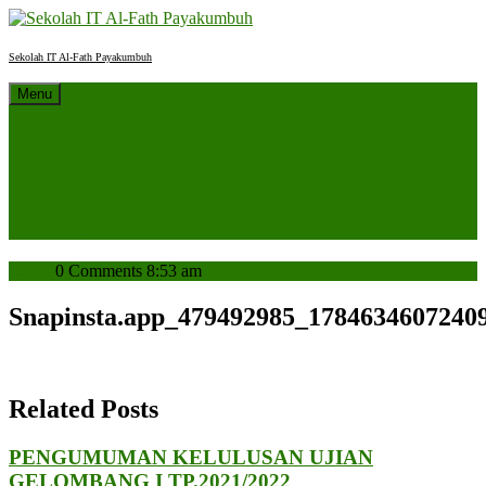
Skip
to
content
Sekolah IT Al-Fath Payakumbuh
Menu
Beranda
Profil
Sejarah Sekolah
Berita Sekolah
SPMB 2027/2028
Kontak
admin
admin
0 Comments
8:53 am
Snapinsta.app_479492985_1784634607240
Related Posts
PENGUMUMAN KELULUSAN UJIAN
PENGUMUMAN
GELOMBANG I TP.2021/2022