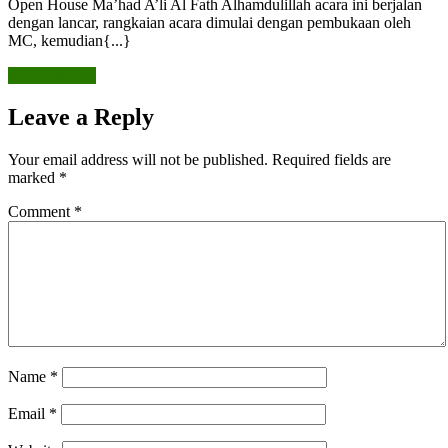
Open House Ma’had A’li Al Fath Alhamdulillah acara ini berjalan
Al
dengan lancar, rangkaian acara dimulai dengan pembukaan oleh
Fath
MC, kemudian{...}
READ
READ MORE
MORE
Leave a Reply
Your email address will not be published.
Required fields are
marked
*
Comment
*
Name
*
Email
*