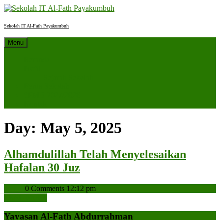
Skip
to
content
Sekolah IT Al-Fath Payakumbuh
Menu
Beranda
Profil
Sejarah Sekolah
Berita Sekolah
SPMB 2027/2028
Kontak
Day:
May 5, 2025
Alhamdulillah Telah Menyelesaikan
Alhamdulillah
Hafalan 30 Juz
Telah
admin
admin
0 Comments
12:12 pm
Menyelesaikan
READ
READ MORE
Hafalan
MORE
Yayasan Al-Fath Abdurrahman
30