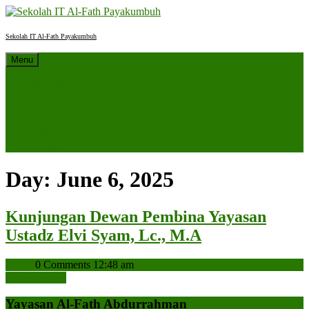
Skip
to
content
Sekolah IT Al-Fath Payakumbuh
Menu
Beranda
Profil
Sejarah Sekolah
Berita Sekolah
SPMB 2027/2028
Kontak
Day:
June 6, 2025
Kunjungan Dewan Pembina Yayasan
Kunjungan
Ustadz Elvi Syam, Lc., M.A
Dewan
admin
admin
0 Comments
12:48 am
Pembina
READ
READ MORE
Yayasan
MORE
Yayasan Al-Fath Abdurrahman
Ustadz