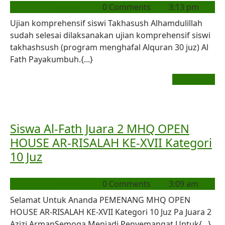
admin
0 Comments
3:13 pm
Ujian komprehensif siswi Takhasush Alhamdulillah
sudah selesai dilaksanakan ujian komprehensif siswi
takhashsush (program menghafal Alquran 30 juz) Al
Fath Payakumbuh.{...}
READ MORE
Siswa Al-Fath Juara 2 MHQ OPEN
HOUSE AR-RISALAH KE-XVII Kategori
10 Juz
admin
0 Comments
3:09 am
Selamat Untuk Ananda PEMENANG MHQ OPEN
HOUSE AR-RISALAH KE-XVII Kategori 10 Juz Pa Juara 2
Azizi ArmanSemoga Menjadi Penyemangat Untuk{...}