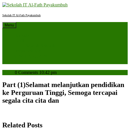
Skip
to
content
Sekolah IT Al-Fath Payakumbuh
Menu
Beranda
Profil
Sejarah Sekolah
Berita Sekolah
SPMB 2027/2028
Kontak
admin
admin
0 Comments
10:42 pm
Part (1)Selamat melanjutkan pendidikan
ke Perguruan Tinggi, Semoga tercapai
segala cita cita dan
Related Posts