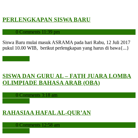
PERLENGKAPA
PERLENGKAPAN SISWA BARU
SISWA
admin
admin
0 Comments
11:39 pm
BARU
Siswa Baru mulai masuk ASRAMA pada hari Rabu, 12 Juli 2017
pukul 10.00 WIB, berikut perlengkapan yang harus di bawa{...}
READ
READ MORE
MORE
SISWA DAN GURU AL – FATH JUARA LOMBA
SISWA
OLIMPIADE BAHASA ARAB (OBA)
DAN
admin
admin
0 Comments
3:18 am
GURU
READ
READ MORE
AL
MORE
–
RAHASIAA
RAHASIAA HAFAL AL-QUR’AN
FATH
HAFAL
JUARA
admin
admin
0 Comments
12:58 am
AL-
LOMBA
READ
READ MORE
QUR’AN
MORE
OLIMPIADE