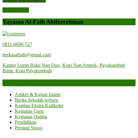
Post
Previous
Previous Post
Post
navigation
Yayasan Al-Fath Abdurrahman
0811-6696-527
berkasalfath@gmail.com
Kantor Lurah Balai Nan Duo, Koto Nan Ampek, Payakumbuh
Barat. Kota Payakumbuh
Categories
Artikel & Kajian Islami
Berita Sekolah terbaru
Kagitan Ekstra Kulikuler
Kegiatan Guru
Kegiatan Outing
Pendidikan
Prestasi Siswa