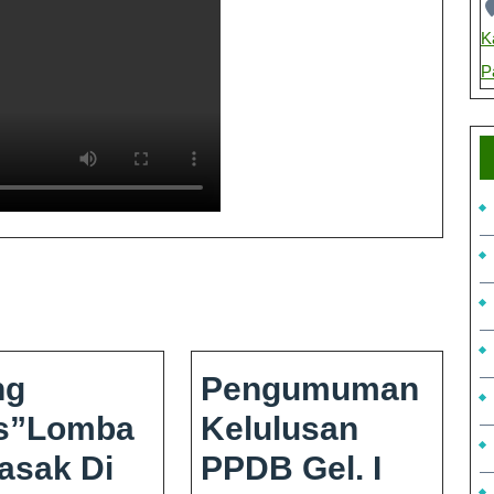
K
P
ng
Pengumuman
s”Lomba
Kelulusan
sak Di
PPDB Gel. I