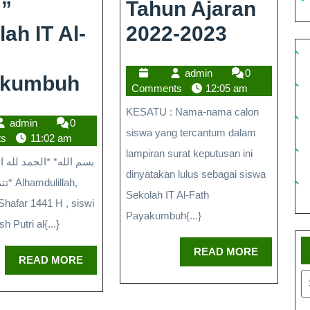
”
Tahun Ajaran
ah IT Al-
2022-2023
admin
0
akumbuh
Comments
12:05 am
KESATU : Nama-nama calon
admin
0
siswa yang tercantum dalam
ts
11:02 am
lampiran surat keputusan ini
dinyatakan lulus sebagai siswa
llah,
Sekolah IT Al-Fath
 Shafar 1441 H , siswi
Payakumbuh{...}
 Putri al{...}
READ MORE
READ MORE