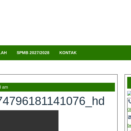
LAH
SPMB 2027/2028
KONTAK
3 am
74796181141076_hd
0
b