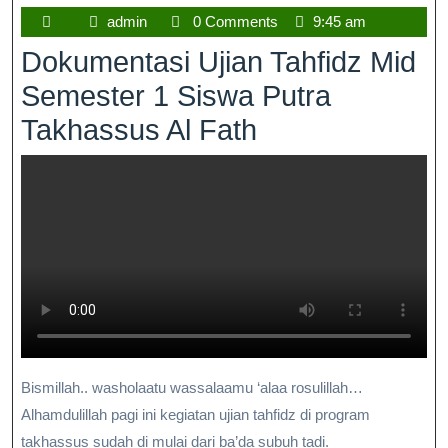
admin
0 Comments
9:45 am
Dokumentasi Ujian Tahfidz Mid
Semester 1 Siswa Putra
Takhassus Al Fath
Bismillah.. washolaatu wassalaamu ‘alaa rosulillah…
Alhamdulillah pagi ini kegiatan ujian tahfidz di program
takhassus sudah di mulai dari ba’da subuh tadi.