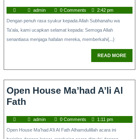
admin
0 Comments
2:42 pm
Dengan penuh rasa syukur kepada Allah Subhanahu wa
Ta’ala, kami ucapkan selamat kepada: Semoga Allah
senantiasa menjaga hafalan mereka, memberkahi{...}
READ MORE
Open House Ma’had A’li Al
Fath
admin
0 Comments
1:11 pm
Open House Ma’had A’li Al Fath Alhamdulillah acara ini