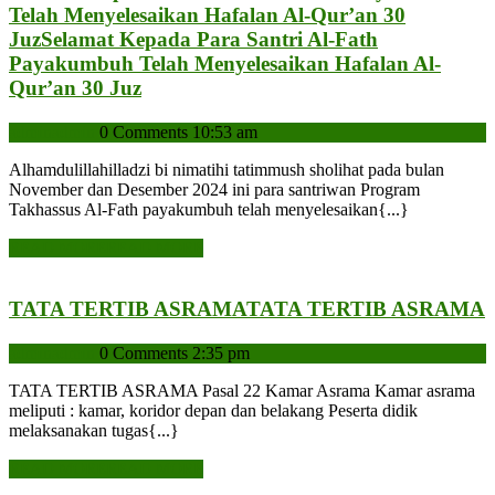
Telah Menyelesaikan Hafalan Al-Qur’an 30
Juz
Selamat Kepada Para Santri Al-Fath
Payakumbuh Telah Menyelesaikan Hafalan Al-
Qur’an 30 Juz
admin
admin
0 Comments
10:53 am
Alhamdulillahilladzi bi nimatihi tatimmush sholihat pada bulan
November dan Desember 2024 ini para santriwan Program
Takhassus Al-Fath payakumbuh telah menyelesaikan{...}
READ MORE
READ MORE
TATA TERTIB ASRAMA
TATA TERTIB ASRAMA
admin
admin
0 Comments
2:35 pm
TATA TERTIB ASRAMA Pasal 22 Kamar Asrama Kamar asrama
meliputi : kamar, koridor depan dan belakang Peserta didik
melaksanakan tugas{...}
READ MORE
READ MORE