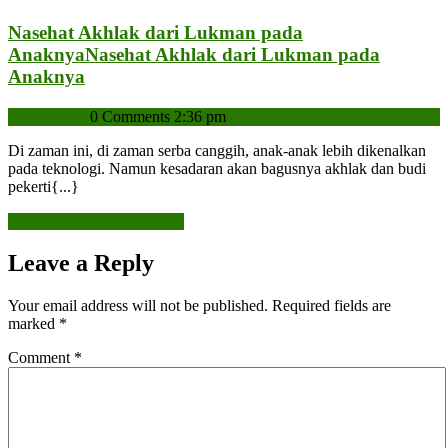
Nasehat Akhlak dari Lukman pada
Anaknya
Nasehat Akhlak dari Lukman pada
Anaknya
admin
admin
0 Comments
2:36 pm
Di zaman ini, di zaman serba canggih, anak-anak lebih dikenalkan
pada teknologi. Namun kesadaran akan bagusnya akhlak dan budi
pekerti{...}
READ MORE
READ MORE
Leave a Reply
Your email address will not be published.
Required fields are
marked
*
Comment
*