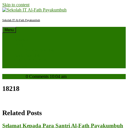
Skip to content
Sekolah IT Al-Fath Payakumbuh
Menu
Beranda
Profil
Sejarah Sekolah
Berita Sekolah
SPMB 2027/2028
Kontak
admin
admin
0 Comments
10:04 am
18218
Related Posts
Selamat Kepada Para Santri Al-Fath Payakumbuh