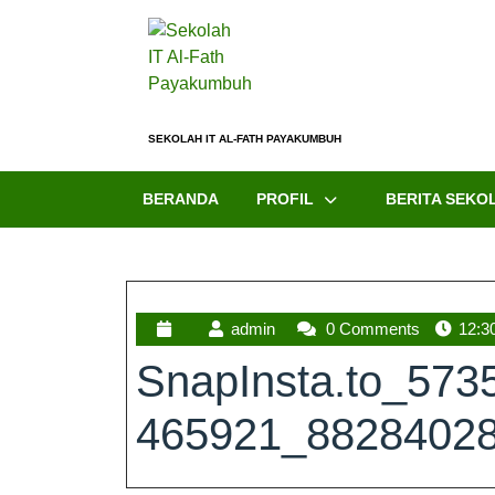
SEKOLAH IT AL-FATH PAYAKUMBUH
BERANDA
PROFIL
BERITA SEKO
admin
0 Comments
12:3
SnapInsta.to_57
465921_88284028