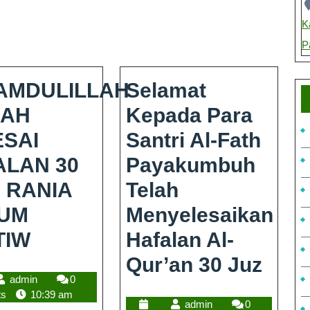
K
P
AMDULILLAH
Selamat
AH
Kepada Para
ESAI
Santri Al-Fath
ALAN 30
Payakumbuh
 RANIA
Telah
UM
Menyelesaikan
TIW
Hafalan Al-
Qur’an 30 Juz
admin
0
ts
10:39 am
admin
0