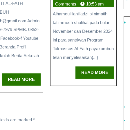
IT AL-FATH
Comments
10:53 am
MBUH
Alhamdulillahilladzi bi nimatihi
ath@gmail.com Admin
tatimmush sholihat pada bulan
19-7979 SPMB: 0852-
November dan Desember 2024
 Facebook-f Youtube
ini para santriwan Program
Beranda Profil
Takhassus Al-Fath payakumbuh
kolah Berita Sekolah
telah menyelesaikan{...}
READ MORE
READ MORE
fields are marked
*