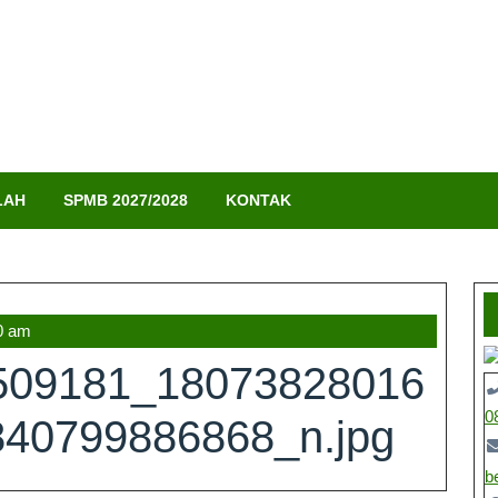
LAH
SPMB 2027/2028
KONTAK
0 am
3509181_18073828016
0
40799886868_n.jpg
b