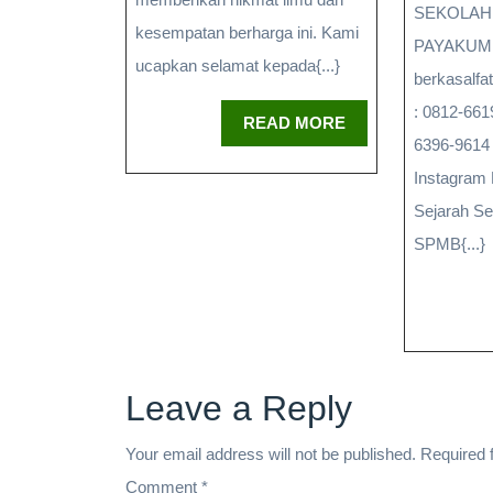
SEKOLAH 
kesempatan berharga ini. Kami
PAYAKU
ucapkan selamat kepada{...}
berkasalf
: 0812-66
READ MORE
6396-9614
Instagram 
Sejarah Se
SPMB{...}
Leave a Reply
Your email address will not be published.
Required 
Comment
*