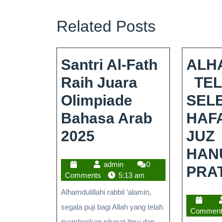
Related Posts
Santri Al-Fath
ALH
Raih Juara
TEL
Olimpiade
SEL
Bahasa Arab
HAF
2025
JUZ
HAN
admin
0
PRA
Comments
5:13 am
Alhamdulillahi rabbil ‘alamin,
segala puji bagi Allah yang telah
Commen
memberikan nikmat ilmu dan