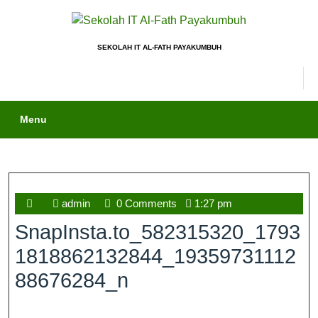
SEKOLAH IT AL-FATH PAYAKUMBUH
Menu
admin
0 Comments
1:27 pm
SnapInsta.to_582315320_1793
1818862132844_19359731112
88676284_n