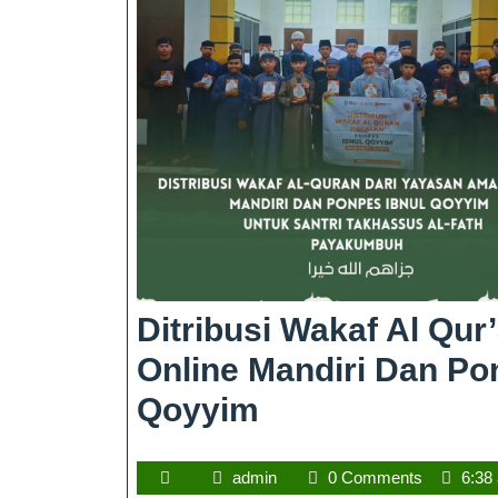
Ditribusi Wakaf Al Qur
Online Mandiri Dan Po
Qoyyim
admin
0 Comments
6:38