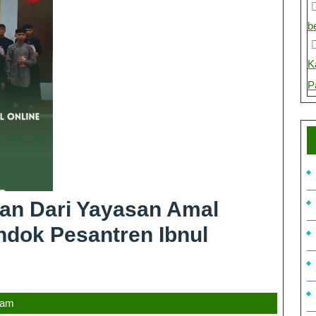
b
K
P
’an Dari Yayasan Amal
ndok Pesantren Ibnul
 am