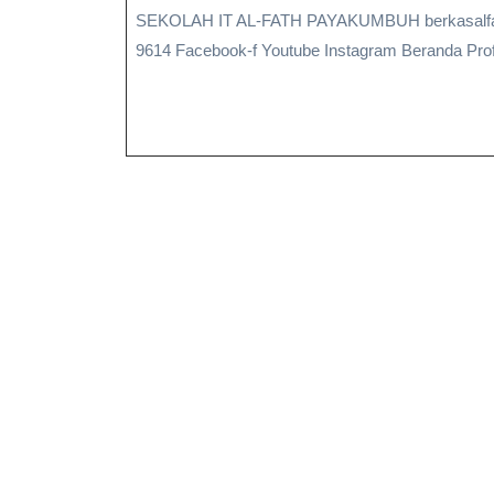
SEKOLAH IT AL-FATH PAYAKUMBUH berkasalfath@gmail.com Admin : 0812-6619-7979 SPMB: 0852-6396-
9614 Facebook-f Youtube Instagram Beranda Profi