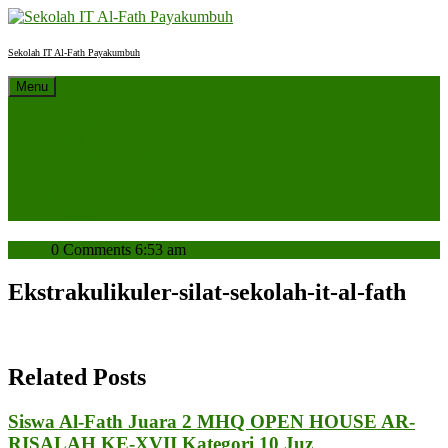
Skip
to
content
Sekolah IT Al-Fath Payakumbuh
Menu
Beranda
Profil
Sejarah Sekolah
Berita Sekolah
SPMB 2027/2028
Kontak
admin
admin
0 Comments
6:53 am
Ekstrakulikuler-silat-sekolah-it-al-fath
Related Posts
Siswa Al-Fath Juara 2 MHQ OPEN HOUSE AR-
Siswa
RISALAH KE-XVII Kategori 10 Juz