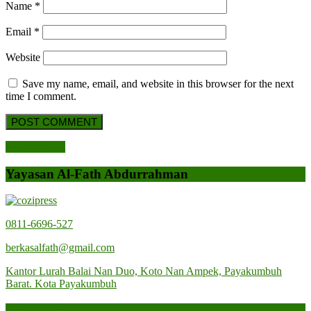
Name
*
Email
*
Website
Save my name, email, and website in this browser for the next
time I comment.
Post
Previous
Previous Post
Post
navigation
Yayasan Al-Fath Abdurrahman
0811-6696-527
berkasalfath@gmail.com
Kantor Lurah Balai Nan Duo, Koto Nan Ampek, Payakumbuh
Barat. Kota Payakumbuh
Categories