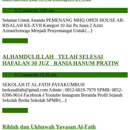
Al-
admin
admin
0 Comments
3:09 am
Fath
Juara
Selamat Untuk Ananda PEMENANG MHQ OPEN HOUSE AR-
2
RISALAH KE-XVII Kategori 10 Juz Pa Juara 2 Azizi
MHQ
ArmanSemoga Menjadi Penyemangat Untuk{...}
OPEN
READ
READ MORE
HOUSE
MORE
AR-
RISALAH
ALHAMDULILLAH TELAH SELESAI
KE-
AL
HAFALAN 30 JUZ RANIA HANUM PRATIW
XVII
Kategori
admin
admin
0 Comments
10:39 am
TE
10
SEL
SEKOLAH IT AL-FATH PAYAKUMBUH
Juz
HA
berkasalfath@gmail.com Admin : 0812-6619-7979 SPMB: 0852-
30
6396-9614 Facebook-f Youtube Instagram Beranda Profil Sejarah
Sekolah Berita Sekolah SPMB{...}
JUZ
READ
READ MORE
RAN
MORE
HA
Rihlah dan Ukhuwah Yayasan Al-Fath
PRA