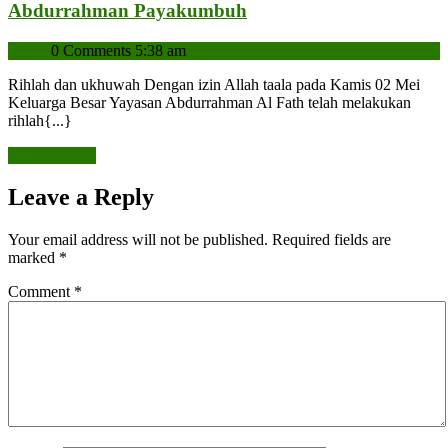
Rihlah
Abdurrahman Payakumbuh
dan
admin
admin
0 Comments
5:38 am
Ukhuwah
Yayasan
Rihlah dan ukhuwah Dengan izin Allah taala pada Kamis 02 Mei
Al-
Keluarga Besar Yayasan Abdurrahman Al Fath telah melakukan
Fath
rihlah{...}
Abdurrahman
READ
READ MORE
Payakumbuh
MORE
Leave a Reply
Your email address will not be published.
Required fields are
marked
*
Comment
*