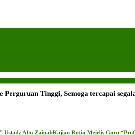
 Perguruan Tinggi, Semoga tercapai segala 
a” Ustadz Abu Zainab
Kajian Rutin Mejelis Guru “Pro