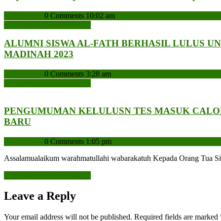
admin
admin
0 Comments
10:02 am
READ MORE
READ MORE
ALUMNI SISWA AL-FATH BERHASIL LULUS UN
MADINAH 2023
admin
admin
0 Comments
3:28 am
READ MORE
READ MORE
PENGUMUMAN KELULUSN TES MASUK CALON
BARU
admin
admin
0 Comments
1:05 pm
Assalamualaikum warahmatullahi wabarakatuh Kepada Orang
READ MORE
READ MORE
Leave a Reply
Your email address will not be published.
Required fields are marked