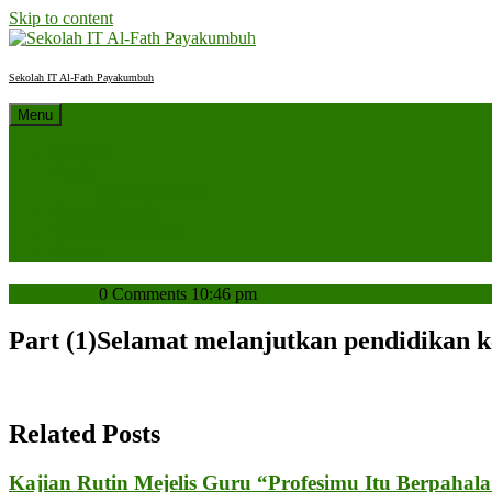
Skip to content
Sekolah IT Al-Fath Payakumbuh
Menu
Beranda
Profil
Sejarah Sekolah
Berita Sekolah
SPMB 2027/2028
Kontak
admin
admin
0 Comments
10:46 pm
Part (1)Selamat melanjutkan pendidikan ke
Related Posts
Kajian Rutin Mejelis Guru “Profesimu Itu Berpahal